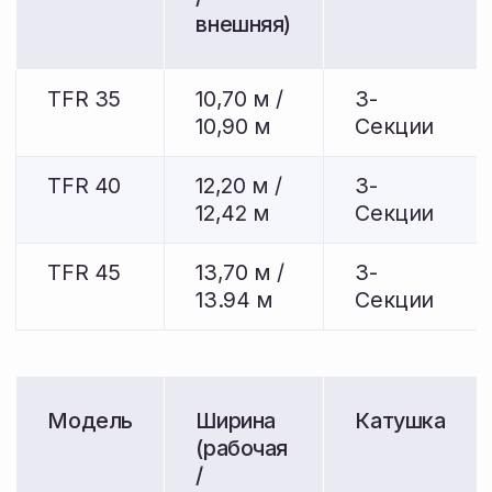
TF 45
13,70 м /
3-
Гибкие
91
13.94 м
Секции
TFR 35
10,70 м /
3-
Гибкие
67
10,90 м
Секции
TFR 40
12,20 м /
3-
Гибкие
78
12,42 м
Секции
TFR 45
13,70 м /
3-
Гибкие
91
13.94 м
Секции