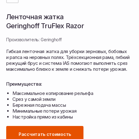
Ленточная жатка
Geringhoff TruFlex Razor
Произволитель: Geringhoff
Гибкая ленточная жатка для уборки зерновых, бобовых
и рапса на неровных полях. Трёхсекционная рама, гибкий
режущий брус и система IAS помогают выполнять срез
максимально близко к земле и снижать потери урожая.
Преимущества:
Максимальное копирование рельефа
Срез у самой земли
Geringhoff TruFlex Razor разработана для уборки
на сложном и неровном рельефе, где важно точно
Бережная подача массы
повторять поверхность поля. Трёхсекционная
Минимальные потери урожая
рама, гибкий барабан с диапазоном движения
Настройка прямо из кабины
до 9° и режущий брус с ходом 15,24 см помогают
выполнять срез практически на уровне земли
и снижать потери урожая. Шесть датчиков
контроля высоты автоматически поддерживают
Рассчитать стоимость
положение жатки и обеспечивают стабильную