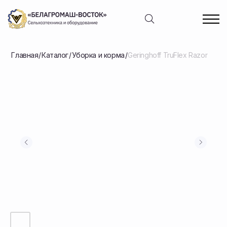
Главная
/
Каталог
/
Уборка и корма
/
Geringhoff TruFlex Razor