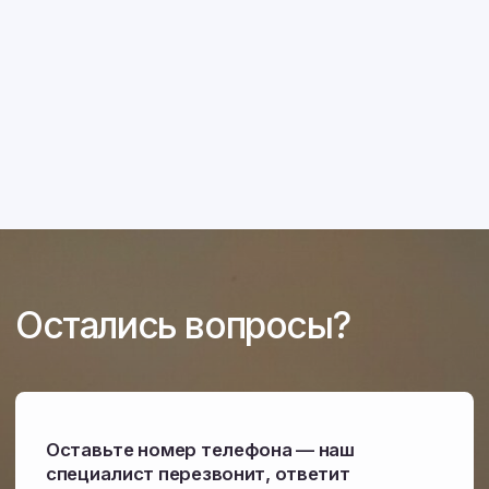
Связаться с нами:
+7 914 538 32 98
пн-пт, 9:00-18:00
bvotdel-prodazh@mail.ru
Адрес:
Амурская область,
с. Полевое, ул. Торговая, 6
Каталог техники
Запасные части
Акции
О компании
Контакты