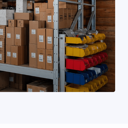
к нам в сезон, чтобы увидеть
боте и получить честный отзыв
ежедневно её использует.
честные рекомендации
сплуатации