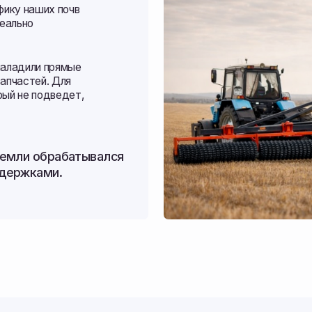
ей. Для
подведет,
обрабатывался
ами.
структура