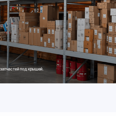
вляем
Приезжайте 
технику в ра
от тех, кто 
Даем 
по эк