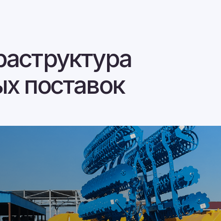
поставок
ику