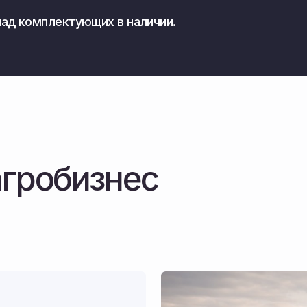
робизнес
С 2010 года
обеспечивае
сельхозпре
ших почв
ли прямые