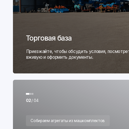
02
/ 04
Собираем агрегаты из машкомплектов
Полная проверка узлов
Сборочный цех (800 м²)
Здесь мы проводим полную предпродажную подготовк