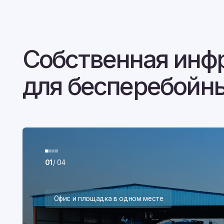
для бесперебойных 
01
/ 04
Офис и площадка в одном месте
Торговая база
Приезжайте, чтобы обсудить условия, посмотреть техн
вживую и оформить документы.