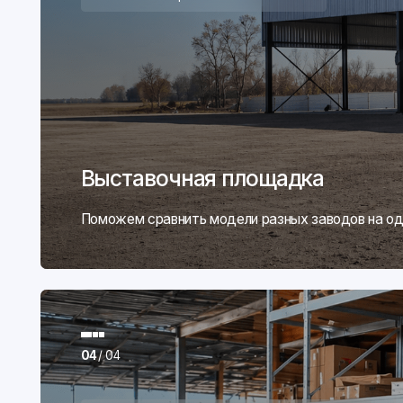
04
/ 04
Всё готово к отгрузке в день подачи заявки
Складской комплекс
Храним основной запас техники и тысячи позиций запчас