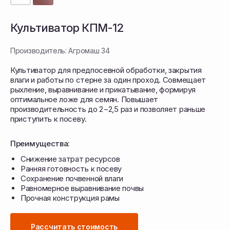
Культиватор КПМ-12
Производитель: Агромаш 34
Культиватор для предпосевной обработки, закрытия
влаги и работы по стерне за один проход. Совмещает
рыхление, выравнивание и прикатывание, формируя
оптимальное ложе для семян. Повышает
производительность до 2−2,5 раз и позволяет раньше
приступить к посеву.
Преимущества:
Снижение затрат ресурсов
Ранняя готовность к посеву
КПМ-12 выполняет полный цикл предпосевной
подготовки, совмещая культивацию, рыхление,
Сохранение почвенной влаги
выравнивание и прикатывание, что позволяет
Равномерное выравнивание почвы
сократить количество проходов по полю.
Прочная конструкция рамы
Рабочие органы обеспечивают сплошное
подрезание сорняков и формируют
равномерный обработанный слой
с мульчированной поверхностью, сохраняя
Рассчитать стоимость