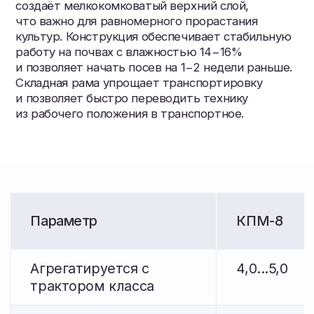
Ширина захвата, м
8,0
10
Масса культиватора в
3580±100
4200±100
сборе, кг,
не более
Рабочая скорость, км/ч
6-12
6-12
Транспортная
15
15
скорость, км/ч не
более
Габариты в рабочем
положении, мм
Длина
7830±100
8900±100
Ширина
8280±100
10240±100
Высота
1000±100
1000±100
В транспортном