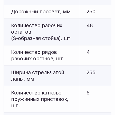
Глубина обработки, см
5-12
5-12
Крошение почвы
80
80
(размер фракций до 50
мм), % не менее
Трудоемкость
0,5
0,5
ежесменного ТО, чел-ч
Количество
1
1
обслуживающего
персонала, чел.
Гарантийный срок
12
12
эксплуатации, месяцы
Срок службы, лет
До 8
До 8