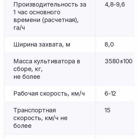
положении, мм
Длина
5750±100
6520±100
Ширина
2850±100
2850±100
Высота
3500±100
3800±100
Дорожный просвет, мм
250
250
Количество рабочих
48
50
органов
(S-образная стойка), шт
Количество рядов
4
4
рабочих органов, шт
Ширина стрельчатой
255
255
лапы, мм
Количество катково-
5
5
пружинных приставок,
шт.