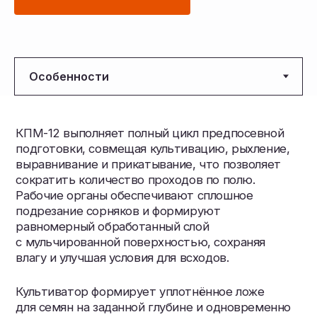
влагу и улучшая условия для всходов.
Культиватор формирует уплотнённое ложе
для семян на заданной глубине и одновременно
создаёт мелкокомковатый верхний слой,
что важно для равномерного прорастания
культур. Конструкция обеспечивает стабильную
работу на почвах с влажностью 14−16%
и позволяет начать посев на 1−2 недели раньше.
Складная рама упрощает транспортировку
и позволяет быстро переводить технику
из рабочего положения в транспортное.
Параметр
КПМ-8
КПМ-10
Агрегатируется с
4,0...5,0
4,0...5,0
трактором класса
Производительность за
4,8-9,6
6-12
1 час основного
времени (расчетная),
га/ч