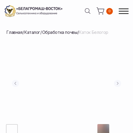
0
0
Главная
/
Каталог
/
Обработка почвы
/
Каток Белогор