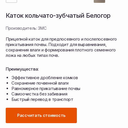
Каток кольчато-зубчатый Белогор
Производитель: ЗМС
Прицепной каток для предпосевного и послепосевного
прикатывания почвы. Подходит для выравнивания,
сохранения влаги и формирования плотного семенного
ложа на любых типах почв.
Преимущества:
Эффективное дробление комков
Сохранение почвенной влаги
Каток «Белогор» выполняет прикатывание
Равномерное прикатывание почвы
и выравнивание почвы, формируя плотное
Самоочистка без забивания
семенное ложе и улучшая контакт семян
Быстрый перевод в транспорт
с почвой. В предпосевной обработке он дробит
комки и выравнивает поверхность, создавая
структуру с уплотнённым нижним и рыхлым
верхним слоем, что способствует сохранению
Рассчитать стоимость
влаги и равномерным всходам.
При послепосевном использовании каток