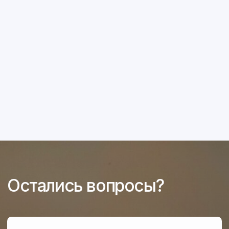
Связаться с нами:
+7 914 538 32 98
пн-пт, 9:00-18:00
bvotdel-prodazh@mail.ru
Адрес:
Амурская область,
с. Полевое, ул. Торговая, 6
Каталог техники
Запасные части
Акции
О компании
Контакты
Перезвонить вам?