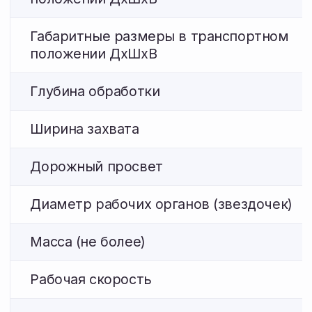
Габаритные размеры в рабочем
9,1 × 12,4 × 2,1
положении ДхШхВ
Габаритные размеры в транспортном
8,7 × 3 × 2,5 
положении ДхШхВ
Глубина обработки
до 7 см
Ширина захвата
12,4 м
Дорожный просвет
0,46 м
Диаметр рабочих органов (звездочек)
450, 500 мм
Масса (не более)
6850 кг
Рабочая скорость
10-17 км/ч
Минимальная сила тяги трактора
150 л.с.