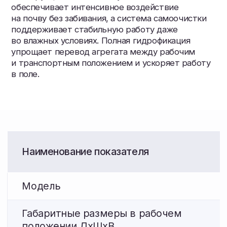
Глубина обработки
до 7 см
Ширина захвата
10,4 м
Дорожный просвет
0,46 м
Диаметр рабочих органов (звездочек)
450, 500 мм
Масса (не более)
5900 кг
Рабочая скорость
10-17 км/ч
Минимальная сила тяги трактора
130 л.с.
Наименование показателя
Значение пок
Модель
ЗМС.ККЗП–12,