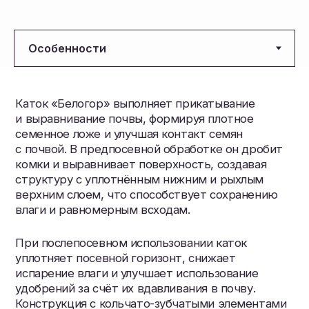
уплотняет посевной горизонт, снижает
испарение влаги и улучшает использование
удобрений за счёт их вдавливания в почву.
Конструкция с кольчато-зубчатыми элементами
обеспечивает интенсивное воздействие
на почву без забивания, а система самоочистки
поддерживает стабильную работу даже
во влажных условиях. Полная гидрофикация
упрощает перевод агрегата между рабочим
и транспортным положением и ускоряет работу
в поле.
Наименование показателя
Значение пок
Модель
ЗМС.ККЗП–10
Габаритные размеры в рабочем
7,1 × 10,4 × 2,1
положении ДхШхВ
Габаритные размеры в транспортном
6,7 × 3 × 2,5 м
положении ДхШхВ