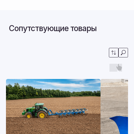
Заполните форму, либо свяжитесь с нами
любым удобным способом
+7 914 538 32 98
Сопутствующие товары
bvotdel-prodazh@mail.ru
Связаться с нами:
+7 914 538 32 98
пн-пт, 9:00-18:00
bvotdel-prodazh@mail.ru
Адрес: