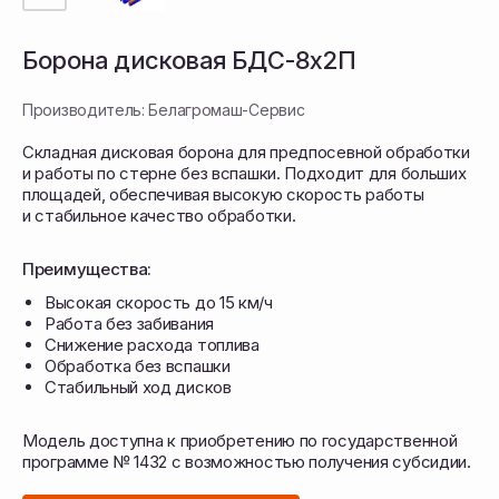
Борона дисковая БДС-8х2П
Производитель: Белагромаш-Сервис
Складная дисковая борона для предпосевной обработки
и работы по стерне без вспашки. Подходит для больших
площадей, обеспечивая высокую скорость работы
и стабильное качество обработки.
Преимущества:
Высокая скорость до 15 км/ч
Работа без забивания
Снижение расхода топлива
Обработка без вспашки
Стабильный ход дисков
БДС-8×2П выполняет измельчение, рыхление
и выравнивание почвы за один проход,
формируя мульчированный слой
Модель доступна к приобретению по государственной
и подготавливая поле под посев. Диски
установлены на индивидуальных стойках
программе № 1432 с возможностью получения субсидии.
с эластомерами, что обеспечивает стабильную
работу без бокового увода и защищает