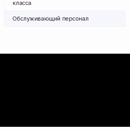
Оставьте номер телефона — наш
специалист перезвонит, ответит
на вопросы по наличию и поможет
подобрать агрегаты под ваш трактор.
+7
Я подтверждаю ознакомление и даю согласие
на
обработку моих персональных данных
в соответствии с
Политикой обработки
персональных данных
.
Получить консультацию