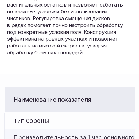
Транспортная скорость, не более
20 км/ч
Рабочая ширина захвата
8 м
Глубина обработки почвы, не более
12 см
Масса конструкционная
6700 кг
Удельная нагрузка на один диск
100±3 к
Угол подрезания дисков
6 град
Угол атаки дисков (в режущих узлах) — в
17 град
переднем ряду
Угол атаки дисков (в режущих узлах) — в
14 град
заднем ряду
Количество рабочих органов (дисков) в
30 шт
одном ряду
Количество рабочих органов (дисков) всего
60 шт