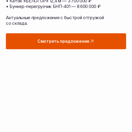
• Каток «БЕЛОГОР» 12,4 м — 3 700 000 ₽
• Бункер-перегрузчик БНП-401 — 8 600 000 ₽
Перейти в каталог техники
Актуальные предложения с быстрой отгрузкой
со склада.
Подобрать запчасти
Смотреть предложения
Подберём технику
и запчасти под ваши задачи
Работаем с учётом ваших культур, почвы
и условий — подбираем решения для всех
этапов полевых работ
Сельскохозяйственная
техника