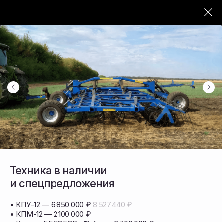
ОФИЦИАЛЬНЫЙ ПОСТАВЩИК СЕЛЬХОЗТЕХНИКИ
Продажа
сельскохозяйственной
техники и запасных
частей в ДФО
Поставляем почвообрабатывающую,
посевную и уборочную технику
Техника в наличии
и спецпредложения
• КПУ-12 — 6 850 000 ₽
8 527 440 ₽
• КПМ-12 — 2 100 000 ₽