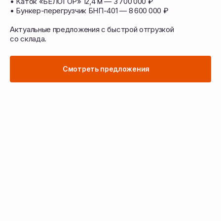
• Каток «БЕЛОГОР» 12,4 м — 3 700 000 ₽
• Бункер-перегрузчик БНП-401 — 8 600 000 ₽
Перейти в каталог техники
Актуальные предложения с быстрой отгрузкой
со склада.
Подобрать запчасти
Смотреть предложения
Подберём технику
и запчасти под ваши задачи
Работаем с учётом ваших культур, почвы
и условий — подбираем решения для всех
этапов полевых работ
Сельскохозяйственная
техника