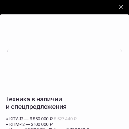
ОФИЦИАЛЬНЫЙ ПОСТАВЩИК СЕЛЬХОЗТЕХНИКИ
Продажа
сельскохозяйственной
техники и запасных
частей в ДФО
Поставляем почвообрабатывающую,
посевную и уборочную технику
Техника в наличии
и спецпредложения
• КПУ-12 — 6 850 000 ₽
8 527 440 ₽
• КПМ-12 — 2 100 000 ₽