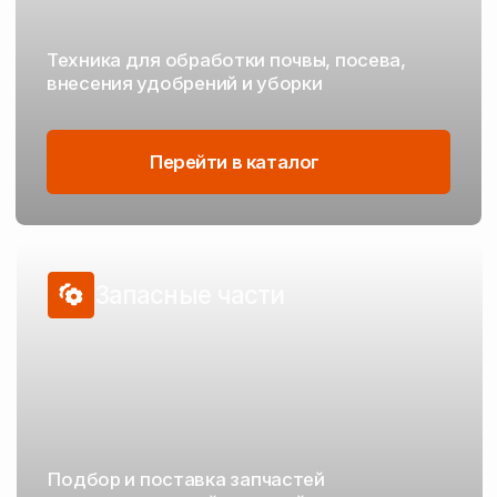
Техника для каждого
этапа полевых работ
От подготовки почвы до уборки — проверенные
решения от надёжных производителей
Обработка почвы
Дисковые бороны
Плуги
Лущильники
Глубокорыхлители
Культиваторы
Мульчировщики
Бороны зубовые
Катки