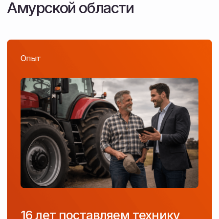
Скидка до 20%
по госпрограмме 1432
Государственная программа, которая позволяет
приобрести сельхозтехнику со скидкой
от производителя.
/ 03
01
Размер субсидии
до 20%
— для Дальнего Востока, Сибири
и Крыма
до 15%
— для остальных регионов РФ