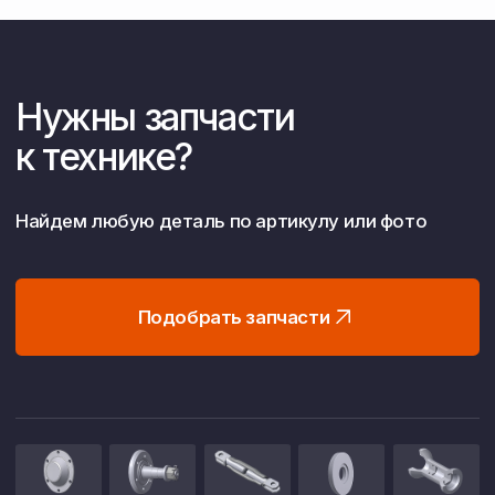
Работаем без посредников
Прямые контракты с заводами
Это гарантирует вам честную цену,
официальную гарантию и участие
в программах господдержки
(например, 1432).
Собственное хозяйство
10 000 га