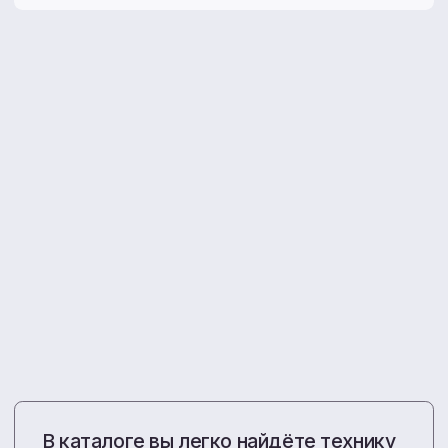
Все акции
Больше, чем просто
продажа техники
С 2010 года мы снабжаем хозяйства ДФО
проверенными агрегатами и запчастями.