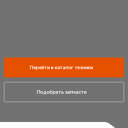
Перейти в каталог техники
Подобрать запчасти
Подберём технику
и запчасти под ваши задачи
Работаем с учётом ваших культур, почвы
и условий — подбираем решения для всех
этапов полевых работ
Сельскохозяйственная
техника