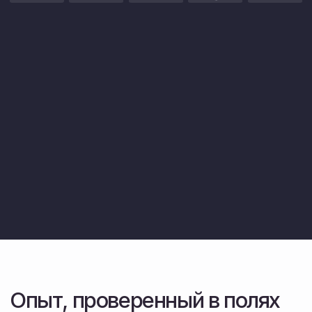
Мы не просто продаем — мы сами
работаем на этой технике.
Склад запчастей и логистика
Организуем доставку в любую точку области.
Большой запас деталей в наличии.
Перейти в каталог техн