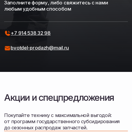
Сопровождение и лизинг
Расскажем о реальном опыте эксплуатации
в нашем хозяйстве. Поможем оформить
документы для получения субсидий, лизинга,
кредита.
Остались вопросы?
Оставьте номер телефона — наш
специалист перезвонит, ответит
на вопросы по наличию и поможет
подобрать агрегаты под ваш трактор.