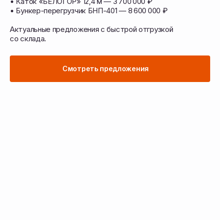
• Каток «БЕЛОГОР» 12,4 м — 3 700 000 ₽
• Бункер-перегрузчик БНП-401 — 8 600 000 ₽
Перейти в каталог техники
Актуальные предложения с быстрой отгрузкой
со склада.
Подобрать запчасти
Смотреть предложения
Подберём технику
и запчасти под ваши задачи
Работаем с учётом ваших культур, почвы
и условий — подбираем решения для всех
этапов полевых работ
Сельскохозяйственная
техника