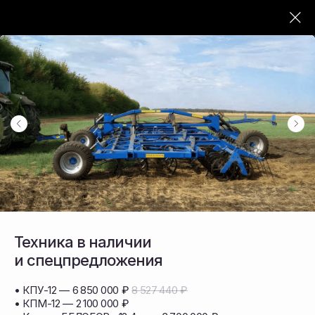
ОФИЦИАЛЬНЫЙ ПОСТАВЩИК СЕЛЬХОЗТЕХНИКИ
Продажа
сельскохозяйственной
техники и запасных
частей в ДФО
Поставляем почвообрабатывающую,
посевную и уборочную технику
Техника в наличии
и спецпредложения
• КПУ-12 — 6 850 000 ₽
8 527 440 ₽
• КПМ-12 — 2 100 000 ₽