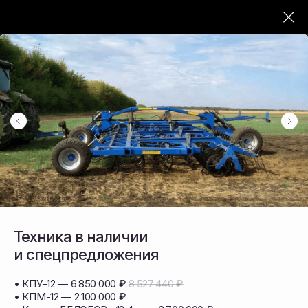
ОФИЦИАЛЬНЫЙ ПОСТАВЩИК СЕЛЬХОЗТЕХНИКИ
Продажа
сельскохозяйственной
техники и запасных
частей в ДФО
Поставляем почвообрабатывающую,
посевную и уборочную технику
Техника в наличии
и спецпредложения
• КПУ-12 — 6 850 000 ₽
8 527 440 ₽
• КПМ-12 — 2 100 000 ₽