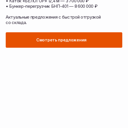
• Каток «БЕЛОГОР» 12,4 м — 3 700 000 ₽
• Бункер-перегрузчик БНП-401 — 8 600 000 ₽
Перейти в каталог техники
Актуальные предложения с быстрой отгрузкой
со склада.
Подобрать запчасти
Смотреть предложения
Подберём технику
и запчасти под ваши задачи
Работаем с учётом ваших культур, почвы
и условий — подбираем решения для всех
этапов полевых работ
Сельскохозяйственная
техника