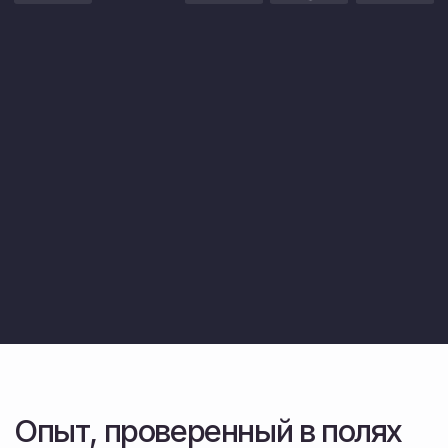
Мы не просто продаем — мы сами
работаем на этой технике.
Склад запчастей и логистика
Организуем доставку в любую точку области.
Большой запас деталей в наличии.
Перейти в каталог техн