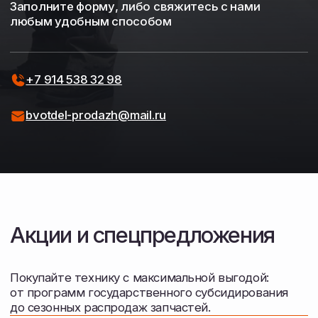
Сопровождение и лизинг
Расскажем о реальном опыте эксплуатации
в нашем хозяйстве. Поможем оформить
документы для получения субсидий, лизинга,
кредита.
Остались вопросы?
Оставьте номер телефона — наш
специалист перезвонит, ответит
на вопросы по наличию и поможет
подобрать агрегаты под ваш трактор.