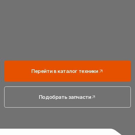
Перейти в каталог техники
Подобрать запчасти
Подберём технику
и запчасти под ваши задачи
Работаем с учётом ваших культур, почвы
и условий — подбираем решения для всех
этапов полевых работ
Сельскохозяйственная
техника