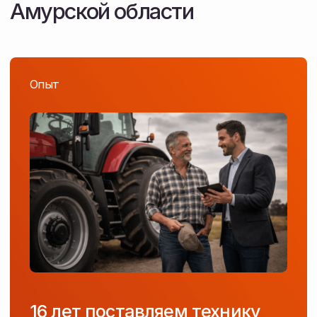
Скидка до 20%
по госпрограмме 1432
Государственная программа, которая позволяет
приобрести сельхозтехнику со скидкой
от производителя.
/ 03
01
Размер субсидии
до 20%
— для Дальнего Востока, Сибири
и Крыма
до 15%
— для остальных регионов РФ