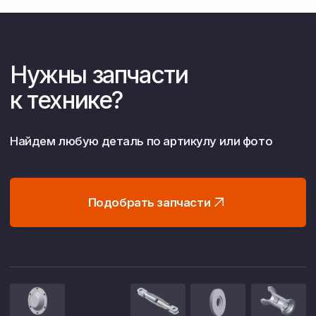
Работаем без посредников
Прямые контракты с заводами
Это гарантирует вам честную цену,
официальную гарантию и участие
в программах господдержки
(например, 1432).
Собственное хозяйство
10 000 га