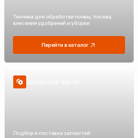
Техника для каждого
этапа полевых работ
От подготовки почвы до уборки — проверенные
решения от надёжных производителей
Обработка почвы
Дисковые бороны
Плуги
Лущильники
Глубокорыхлители
Культиваторы
Мульчировщики
Бороны зубовые
Катки