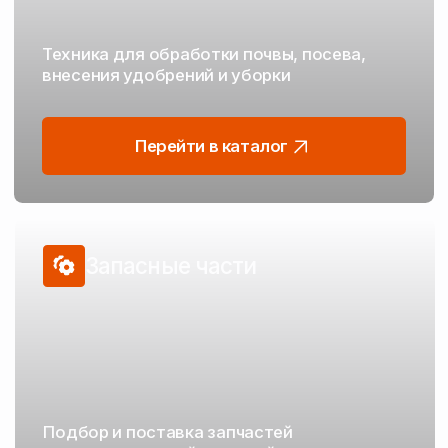
Техника для каждого
этапа полевых работ
От подготовки почвы до уборки — проверенные
решения от надёжных производителей
Обработка почвы
Дисковые бороны
Плуги
Лущильники
Глубокорыхлители
Культиваторы
Мульчировщики
Бороны зубовые
Катки