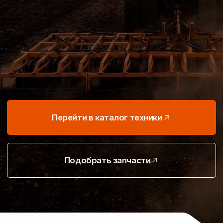
• Каток «БЕЛОГОР» 12,4 м — 3 700 000 ₽
• Бункер-перегрузчик БНП-401 — 8 600 000 ₽
Перейти в каталог техники
Актуальные предложения с быстрой отгрузкой
со склада.
Подобрать запчасти
Смотреть предложения
Подберём технику
и запчасти под ваши задачи
Работаем с учётом ваших культур, почвы
и условий — подбираем решения для всех
этапов полевых работ
Сельскохозяйственная
техника