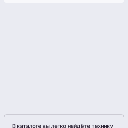
Все акции
Больше, чем просто
продажа техники
С 2010 года мы снабжаем хозяйства ДФО
проверенными агрегатами и запчастями.