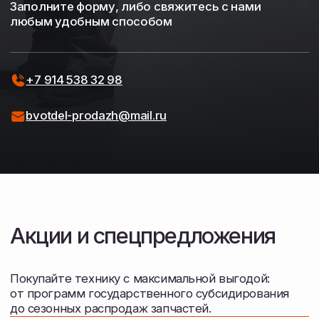
Сопровождение и лизинг
Расскажем о реальном опыте эксплуатации
в нашем хозяйстве. Поможем оформить
документы для получения субсидий, лизинга,
кредита.
Остались вопросы?
Оставьте номер телефона — наш
специалист перезвонит, ответит
на вопросы по наличию и поможет
подобрать агрегаты под ваш трактор.