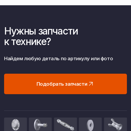
Работаем без посредников
Прямые контракты с заводами
Это гарантирует вам честную цену,
официальную гарантию и участие
в программах господдержки
(например, 1432).
Собственное хозяйство
10 000 га