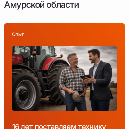
Скидка до 20%
по госпрограмме 1432
Государственная программа, которая позволяет
приобрести сельхозтехнику со скидкой
от производителя.
/ 03
01
Размер субсидии
до 20%
— для Дальнего Востока, Сибири
и Крыма
до 15%
— для остальных регионов РФ