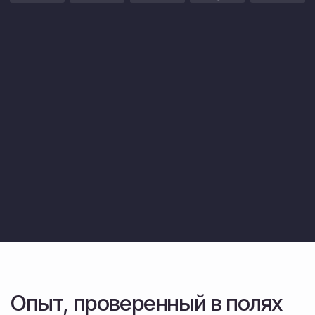
Мы не просто продаем — мы сами
работаем на этой технике.
Склад запчастей и логистика
Организуем доставку в любую точку области.
Большой запас деталей в наличии.
Перейти в каталог техн